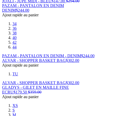
JOALI - JUPE MIDI - BLEU
$
147.00
$
294.00
PAZAM - PANTALON EN DENIM
DENIM
$
244.00
Ajout rapide au panier
34
36
38
40
42
44
PAZAM - PANTALON EN DENIM - DENIM
$
244.00
ALVAR - SHOPPER BASKET BAG
$
302.00
Ajout rapide au panier
TU
ALVAR - SHOPPER BASKET BAG
$
302.00
GLADYS - GILET EN MAILLE FINE
ECRU
$
179.50
$
359.00
Ajout rapide au panier
XS
S
M