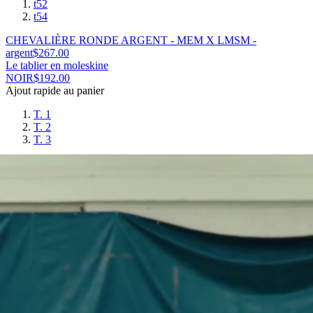
t52
t54
CHEVALIÈRE RONDE ARGENT - MEM X LMSM -
argent
$
267.00
Le tablier en moleskine
NOIR
$
192.00
Ajout rapide au panier
T. 1
T. 2
T. 3
Le tablier en moleskine - NOIR
$
192.00
Le tablier en moleskine
BLEU
$
192.00
Ajout rapide au panier
T. 1
T. 2
T. 3
Le tablier en moleskine - BLEU
$
192.00
Le tablier en moleskine
VERT FORET
$
192.00
Ajout rapide au panier