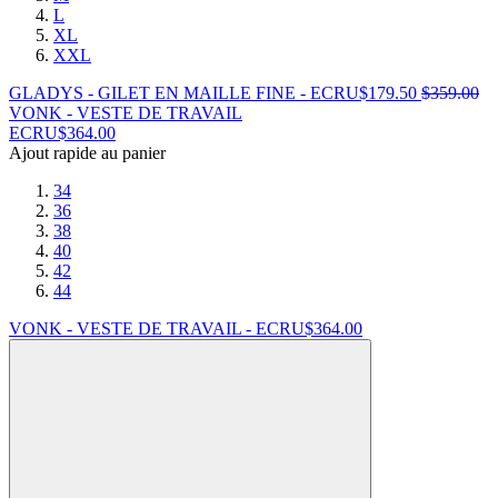
L
XL
XXL
GLADYS - GILET EN MAILLE FINE - ECRU
$
179.50
$
359.00
VONK - VESTE DE TRAVAIL
ECRU
$
364.00
Ajout rapide au panier
34
36
38
40
42
44
VONK - VESTE DE TRAVAIL - ECRU
$
364.00