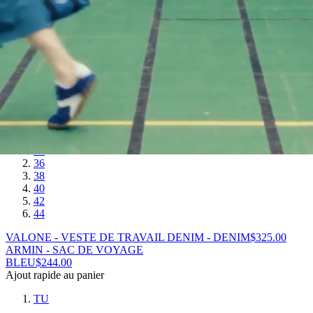
MARINE
$
192.00
Ajout rapide au panier
T. 1
T. 2
T. 3
Le tablier en moleskine - MARINE
$
192.00
VALONE - VESTE DE TRAVAIL DENIM
DENIM
$
325.00
Ajout rapide au panier
34
36
38
40
42
44
VALONE - VESTE DE TRAVAIL DENIM - DENIM
$
325.00
ARMIN - SAC DE VOYAGE
BLEU
$
244.00
Ajout rapide au panier
TU