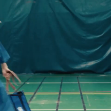
T. 1
T. 2
T. 3
Le tablier en moleskine - VERT FORET
$
192.00
Le tablier en moleskine
KAKI
$
192.00
Ajout rapide au panier
T. 1
T. 2
T. 3
Le tablier en moleskine - KAKI
$
192.00
Le tablier en moleskine
KRAFT
$
192.00
Ajout rapide au panier
T. 1
T. 2
T. 3
Le tablier en moleskine - KRAFT
$
192.00
Le tablier en moleskine