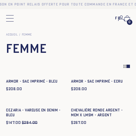
son en point relais offerte pour toute commande en France et 
Fr
Menu principal
0
Accueil
Femme
Femme
Ajout rapide au panier
Ajout rapide au panier
TU
TU
ARMOR - SAC IMPRIMÉ - BLEU
ARMOR - SAC IMPRIMÉ - ECRU
$
208.00
$
208.00
Ajout rapide au panier
Ajout rapide au panier
34
36
38
40
42
44
t52
t54
CEZARIA - VAREUSE EN DENIM -
CHEVALIÈRE RONDE ARGENT -
BLEU
MEM X LMSM - argent
$
147.00
$
294.00
$
267.00
Ajout rapide au panier
T. 1
T. 2
T. 3