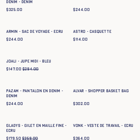
DENIM - DENIM
$
325.00
$
244.00
Ajout rapide au panier
Ajout rapide au panier
TU
TU
ARMIN - SAC DE VOYAGE - ECRU
ASTRO - CASQUETTE
$
244.00
$
114.00
Ajout rapide au panier
34
36
38
40
42
44
JOALI - JUPE MIDI - BLEU
$
147.00
$
294.00
Ajout rapide au panier
Ajout rapide au panier
34
36
38
40
42
44
TU
PAZAM - PANTALON EN DENIM -
ALVAR - SHOPPER BASKET BAG
DENIM
$
244.00
$
302.00
Ajout rapide au panier
Ajout rapide au panier
XS
S
M
L
XL
XXL
34
36
38
40
42
44
GLADYS - GILET EN MAILLE FINE -
VONK - VESTE DE TRAVAIL - ECRU
ECRU
$
179.50
$
359.00
$
364.00