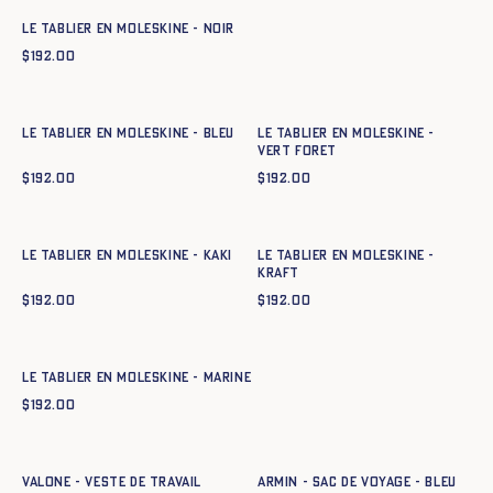
Le tablier en moleskine - NOIR
$
192.00
Ajout rapide au panier
Ajout rapide au panier
T. 1
T. 2
T. 3
T. 1
T. 2
T. 3
Le tablier en moleskine - BLEU
Le tablier en moleskine -
VERT FORET
$
192.00
$
192.00
Ajout rapide au panier
Ajout rapide au panier
T. 1
T. 2
T. 3
T. 1
T. 2
T. 3
Le tablier en moleskine - KAKI
Le tablier en moleskine -
KRAFT
$
192.00
$
192.00
Ajout rapide au panier
T. 1
T. 2
T. 3
Le tablier en moleskine - MARINE
$
192.00
Ajout rapide au panier
Ajout rapide au panier
34
36
38
40
42
44
TU
VALONE - VESTE DE TRAVAIL
ARMIN - SAC DE VOYAGE - BLEU