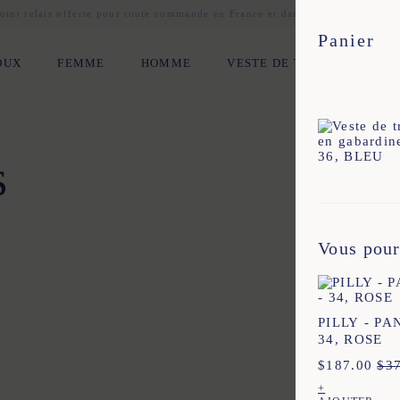
oint relais offerte pour toute commande en France et dans une sélection de
Panier
OUX
FEMME
HOMME
VESTE DE TRAVAIL
H
s
2
44
34
36
38
40
42
44
Vous pour
2
44
34
36
38
40
42
44
2
44
34
36
38
40
42
44
XL
XS
S
M
L
XL
XXL
PILLY - PA
34, ROSE
XL
XS
S
M
L
XL
XXL
$
187.00
$
3
+
34
36
38
40
42
44