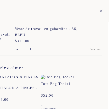
 pays européens
Fr
ÉRITAGE
1
Veste de travail en gabardine - 36,
BLEU
$
Prix :
315.00
-
+
Supprimer
34
36
38
40
42
44
riez aimer
34
36
38
40
42
44
XS
S
M
L
XL
XXL
Tote Bag Teckel
XS
S
M
L
XL
XXL
NTALON À PINCES -
$
52.00
XS
S
M
L
XL
XXL
74.00
+
XS
S
M
L
XL
XXL
XXXL