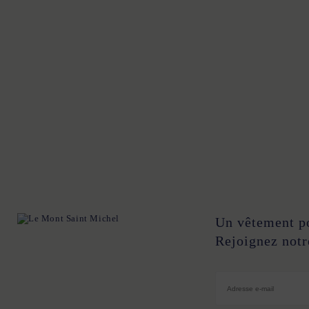
XS
S
M
L
XL
XXL
XXXL
34
36
38
40
4
XS
S
M
L
XL
XXL
XS
S
M
L
XL
X
XS
S
M
L
XL
XXL
XS
S
M
L
XL
X
XS
S
M
L
XL
XXL
34
36
38
40
4
Un vêtement p
Rejoignez notr