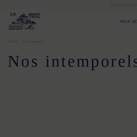
Livraison en p
PRIX D
Accueil
Nos intemporels
Nos intemporel
XS
S
M
L
XL
XXL
34
36
38
40
4
34
36
38
40
42
44
34
36
38
40
4
34
36
38
40
42
44
34
36
38
40
4
XS
S
M
L
XL
XXL
XS
S
M
L
XL
X
XS
S
M
L
XL
XXL
XS
S
M
L
XL
X
XS
S
M
L
XL
XS
S
M
L
XL