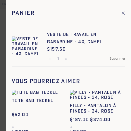
 en point relais offerte pour toute commande en France et dan
Panier
Fr
Menu principal
1
Accueil
Nos intemporels
Veste de travail en
gabardine - 42, CAMEL
Nos intemporels
$
Prix :
157.50
-
+
Supprimer
Ajout rapide au panier
34
36
38
40
42
44
Vame - Veste de travail à
Vous pourriez aimer
rayures - BLEU
Tote Bag Teckel
PILLY - PANTALON À
PINCES - 34, ROSE
$
52.00
$
187.00
$
374.00
+
+