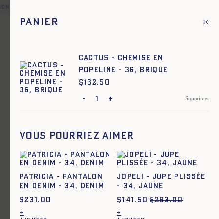
son en point relais offerte pour toute commande en France et d
Panier
Fr
Menu principal
1
Accueil
Femme
CACTUS - CHEMISE EN
POPELINE - 36, BRIQUE
Femme
$
Prix :
132.50
-
+
Supprimer
Ajout rapide au panier
Ajout rapide au panier
TU
TU
ARMOR - SAC IMPRIMÉ - BLEU
ARMOR - SAC IMPRIMÉ - ECRU
Vous pourriez aimer
$
208.00
$
208.00
Ajout rapide au panier
Ajout rapide au panier
34
36
38
40
42
44
t52
t54
PATRICIA - PANTALON
JOPELI - JUPE PLISSÉE
CEZARIA - VAREUSE EN DENIM -
CHEVALIÈRE RONDE ARGENT -
BLEU
EN DENIM - 34, DENIM
MEM X LMSM - argent
- 34, JAUNE
$
147.00
$
294.00
$
267.00
$
231.00
$
141.50
$
283.00
Ajout rapide au panier
T. 1
T. 2
T. 3
+
+