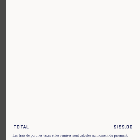
Un vêtement pour chaque usage.
Rejoignez notre newsletter.
S'inscrire
En m'inscrivant à cette newsletter, je reconnais avoir pris connaissance
des conditions générales de vente.
Total
$
159.00
Instagram
Nos boutiques
Les frais de port, les taxes et les remises sont calculés au moment du paiement.
Facebook
Contactez-nous
Pinterest
Conditions de livraisons, échanges et