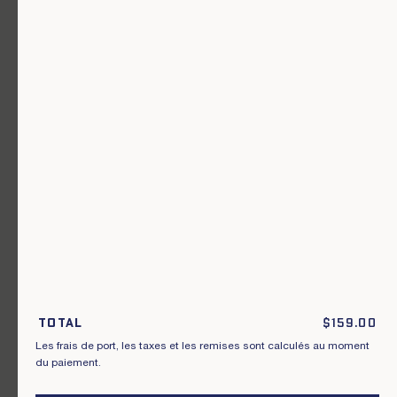
Un vêtement pour chaque usage.
Rejoignez notre newsletter.
S'inscrire
En m'inscrivant à cette newsletter, je reconnais avoir pris connaissance
des conditions générales de vente.
Total
$
159.00
Les frais de port, les taxes et les remises sont calculés au moment
Instagram
Nos boutiques
du paiement.
Facebook
Contactez-nous
Pinterest
Conditions de livraisons, échanges et
retours