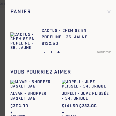
en point relais offerte pour toute commande en France et dans 
Panier
Fr
Menu principal
1
Accueil
Femme
CACTUS - CHEMISE EN
POPELINE - 36, JAUNE
Femme
$
Prix :
132.50
-
+
Supprimer
Ajout rapide au panier
TU
ARMOR - SAC IMPRIMÉ - BLEU
Vous pourriez aimer
ALVAR - SHOPPER
JOPELI - JUPE PLISSÉE
BASKET BAG
- 34, BRIQUE
$
302.00
$
141.50
$
283.00
+
+