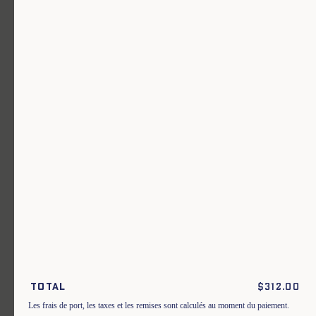
Un vêtement pour chaque usage.
Rejoignez notre newsletter.
S'inscrire
En m'inscrivant à cette newsletter, je reconnais avoir pris connaissance
des conditions générales de vente.
Total
$
312.00
Instagram
Nos boutiques
Les frais de port, les taxes et les remises sont calculés au moment du paiement.
Facebook
Contactez-nous
Pinterest
Conditions de livraisons, échanges et