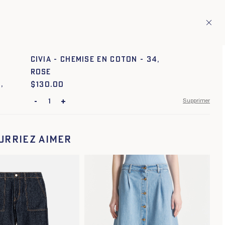
ion de pays européens
Fr
ITAGE
1
CIVIA - CHEMISE EN COTON - 34,
ROSE
$
Prix :
130.00
-
+
Supprimer
urriez aimer