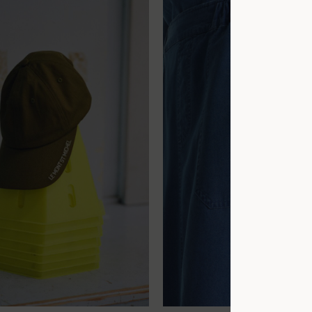
34
36
38
40
42
44