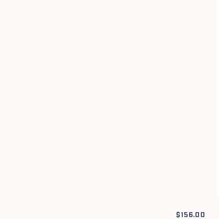
Conditions générales
Politique de confidentialité
raisons, échanges et retours
Cookies
$
156.00