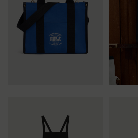
TU
TU