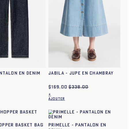
t52
t54
ANTALON EN DENIM
JABILA - JUPE EN CHAMBRAY
$
169.00
$
338.00
+
AJOUTER
Ce
produit
a
plusieurs
.
variations.
HOPPER BASKET BAG
PRIMELLE - PANTALON EN
Les