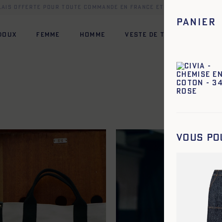
elais offerte pour toute commande en France et dans une sélect
Panier
 DOUX
FEMME
HOMME
VESTE DE TRAVAIL
HÉR
Vous po