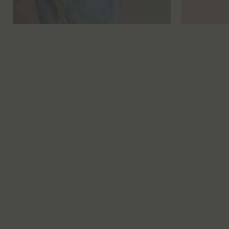
TU
XS
S
M
L
XL
X