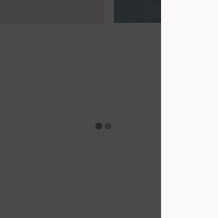
XL
34
36
38
40
42
44