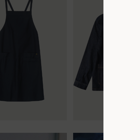
34
36
38
40
42
44