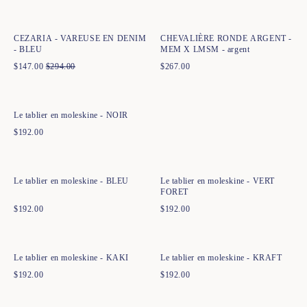
34
36
38
40
42
44
t52
t54
CEZARIA - VAREUSE EN DENIM
CHEVALIÈRE RONDE ARGENT -
- BLEU
MEM X LMSM - argent
$
147.00
$
294.00
$
267.00
Ajout rapide au panier
T. 1
T. 2
T. 3
Le tablier en moleskine - NOIR
$
192.00
Ajout rapide au panier
Ajout rapide au panier
T. 1
T. 2
T. 3
T. 1
T. 2
T. 3
Le tablier en moleskine - BLEU
Le tablier en moleskine - VERT
FORET
$
192.00
$
192.00
Ajout rapide au panier
Ajout rapide au panier
T. 1
T. 2
T. 3
T. 1
T. 2
T. 3
Le tablier en moleskine - KAKI
Le tablier en moleskine - KRAFT
$
192.00
$
192.00
Ajout rapide au panier
T. 1
T. 2
T. 3