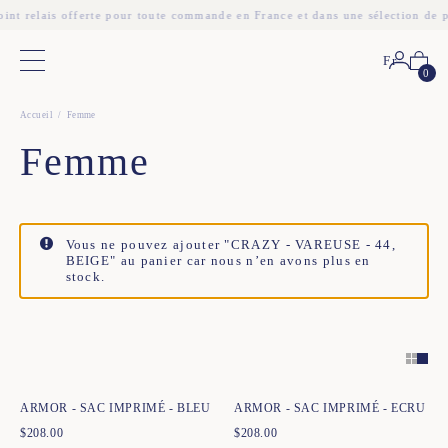
oint relais offerte pour toute commande en France et dans une sélection de 
Fr
Menu principal
0
Accueil
Femme
Femme
Vous ne pouvez ajouter "CRAZY - VAREUSE - 44,
BEIGE" au panier car nous n’en avons plus en
stock.
Ajout rapide au panier
Ajout rapide au panier
TU
TU
ARMOR - SAC IMPRIMÉ - BLEU
ARMOR - SAC IMPRIMÉ - ECRU
$
208.00
$
208.00
Ajout rapide au panier
Ajout rapide au panier