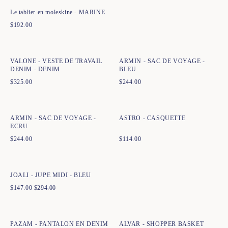
Le tablier en moleskine - MARINE
$
192.00
Ajout rapide au panier
Ajout rapide au panier
34
36
38
40
42
44
TU
VALONE - VESTE DE TRAVAIL
ARMIN - SAC DE VOYAGE -
DENIM - DENIM
BLEU
$
325.00
$
244.00
Ajout rapide au panier
Ajout rapide au panier
TU
TU
ARMIN - SAC DE VOYAGE -
ASTRO - CASQUETTE
ECRU
$
244.00
$
114.00
Ajout rapide au panier
34
36
38
40
42
44
JOALI - JUPE MIDI - BLEU
$
147.00
$
294.00
Ajout rapide au panier
Ajout rapide au panier
34
36
38
40
42
44
TU
PAZAM - PANTALON EN DENIM
ALVAR - SHOPPER BASKET