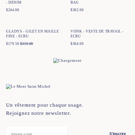
- DENIM
BAG
$
244.00
$
302.00
Ajout rapide au panier
Ajout rapide au panier
XS
S
M
L
XL
XXL
34
36
38
40
42
44
GLADYS - GILET EN MAILLE
VONK - VESTE DE TRAVAIL -
FINE - ECRU
ECRU
$
179.50
$
359.00
$
364.00
Un vêtement pour chaque usage.
Rejoignez notre newsletter.
S'inscrire