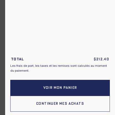
Un vêtement pour chaque usage.
Rejoignez notre newsletter.
S'inscrire
En m'inscrivant à cette newsletter, je reconnais avoir pris connaissance
des conditions générales de vente.
Total
$
212.40
Les frais de port, les taxes et les remises sont calculés au moment
Instagram
Nos boutiques
du paiement.
Facebook
Contactez-nous
Pinterest
Conditions de livraisons, échanges et
retours
VOIR MON PANIER
Conditions générales
Politique de confidentialité
Cookies
CONTINUER MES ACHATS
2026, Le Mont Saint Michel.