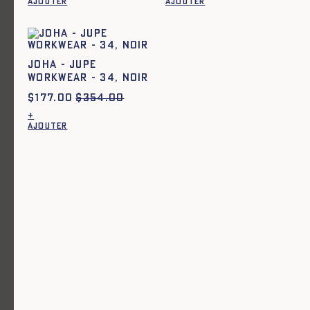
AJOUTER
AJOUTER
Ajout rapide au panier
TU
JOHA - JUPE
ARMOR - SAC IMPRIMÉ - BLEU
WORKWEAR - 34, NOIR
$
208.00
$
208.00
$
177.00
$
354.00
Ajout rapide au panier
Ajout rapide au panier
34
36
38
40
42
44
t52
t54
+
AJOUTER
CEZARIA - VAREUSE EN DENIM -
CHEVALIÈRE RONDE ARGENT -
BLEU
MEM X LMSM - argent
$
147.00
$
294.00
$
267.00
Ajout rapide au panier
T. 1
T. 2
T. 3
Le tablier en moleskine - NOIR
$
192.00
Ajout rapide au panier
Ajout rapide au panier
T. 1
T. 2
T. 3
T. 1
T. 2
T. 3
Le tablier en moleskine - BLEU
Le tablier en moleskine -
VERT FORET