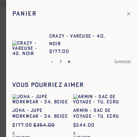
 point relais offerte pour toute commande en France et dans u
Panier
Fr
Menu principal
1
Accueil
Femme
CRAZY - VAREUSE - 40,
NOIR
Femme
$
Prix :
177.00
-
+
Supprimer
Ajout rapide au panier
TU
ARMOR - SAC IMPRIMÉ - ECRU
Vous pourriez aimer
JOHA - JUPE
ARMIN - SAC DE
WORKWEAR - 34, BEIGE
VOYAGE - TU, ECRU
$
177.00
$
354.00
$
244.00
+
+