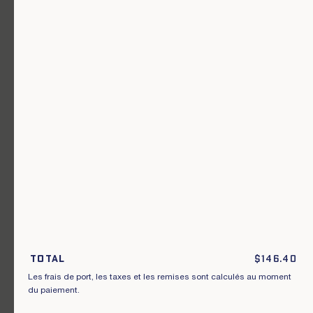
Un vêtement pour chaque usage.
Rejoignez notre newsletter.
S'inscrire
En m'inscrivant à cette newsletter, je reconnais avoir pris connaissance
des conditions générales de vente.
Total
$
146.40
Les frais de port, les taxes et les remises sont calculés au moment
Instagram
Nos boutiques
du paiement.
Facebook
Contactez-nous
Pinterest
Conditions de livraisons, échanges et
retours