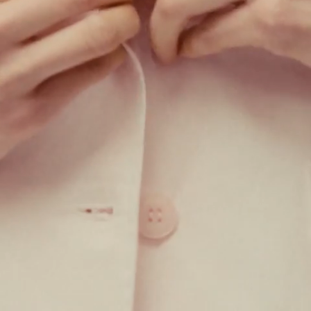
Ajout rapide au panier
34
36
38
40
42
44
Veste de travail en gabardine - azur
$
157.50
$
315.00
Veste de travail en gabardine
ROSE
$
157.50
$
315.00
Ajout rapide au panier
34
36
38
40
42
44
Veste de travail en gabardine - ROSE
$
157.50
$
315.00
Veste de travail en gabardine
BLEU
$
315.00
Ajout rapide au panier