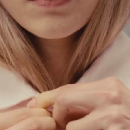
Fr
En
0
Accueil
Gabardine
Gabardine
Vous ne pouvez ajouter "Veste de travail en gabardine - 40,
BLEU" au panier car nous n’en avons plus en stock.
Veste de travail en gabardine
azur
$
157.50
$
315.00