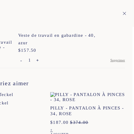
 pays européens
Fr
ÉRITAGE
1
Veste de travail en gabardine - 40,
azur
$
Prix :
157.50
-
+
Supprimer
34
36
38
40
42
44
riez aimer
34
36
38
40
42
44
34
36
38
40
42
44
ckel
34
36
38
40
42
44
PILLY - PANTALON À PINCES -
34, ROSE
XS
S
M
L
XL
XXL
$
187.00
$
374.00
+
34
36
38
40
42
44