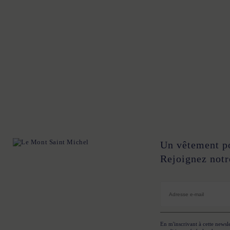
34
36
38
40
42
44
34
36
38
40
4
34
36
38
40
42
44
34
36
38
40
4
34
36
38
40
42
44
Un vêtement p
Rejoignez notr
En m'inscrivant à cette newsle