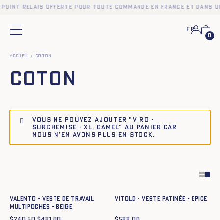
n point relais offerte pour toute commande en France et dans u
Fr
Menu principal
0
Accueil
Coton
Coton
Vous ne pouvez ajouter "VIRO -
SURCHEMISE - XL, CAMEL" au panier car
nous n’en avons plus en stock.
Ajout rapide au panier
Ajout rapide au panier
XS
S
M
L
XL
XXL
XS
S
M
L
XL
XXL
VALENTO - VESTE DE TRAVAIL
VITOLD - VESTE PATINÉE - EPICE
MULTIPOCHES - BEIGE
$
240.50
$
481.00
$
588.00