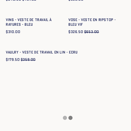
Ajout rapide au panier
Ajout rapide au panier
XS
S
M
L
XL
XXL
XS
S
M
L
XL
XXL
Vins - Veste de travail à
VOSE - VESTE EN RIPSTOP -
rayures - BLEU
BLEU VIF
$
310.00
$
326.50
$
653.00
Ajout rapide au panier
XS
S
M
L
XL
XXL
VAULRY - VESTE DE TRAVAIL EN LIN - ECRU
$
179.50
$
359.00