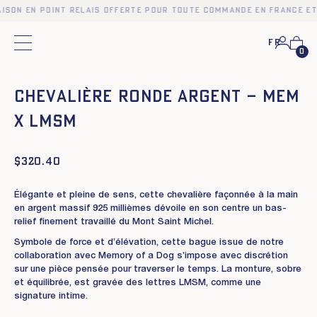
aison en point relais offerte pour toute commande en France et
Fr
Menu principal
0
❮
❯
CHEVALIÈRE RONDE ARGENT – MEM
X LMSM
$
320.40
Élégante et pleine de sens, cette chevalière façonnée à la main
en argent massif 925 millièmes dévoile en son centre un bas-
relief finement travaillé du Mont Saint Michel.
Symbole de force et d’élévation, cette bague issue de notre
collaboration avec Memory of a Dog s’impose avec discrétion
sur une pièce pensée pour traverser le temps. La monture, sobre
et équilibrée, est gravée des lettres LMSM, comme une
signature intime.