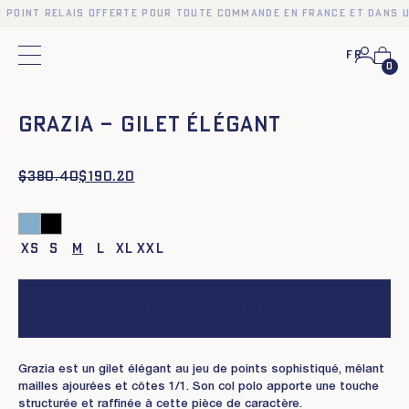
n point relais offerte pour toute commande en France et dans u
Fr
Menu principal
0
❮
❯
GRAZIA – GILET ÉLÉGANT
$
Le
Le
380.40
$
190.20
prix
prix
initial
actuel
était :
est :
$380.40.
$190.20.
XS
S
M
L
XL
XXL
Ajouter au panier
Grazia est un gilet élégant au jeu de points sophistiqué, mêlant
mailles ajourées et côtes 1/1. Son col polo apporte une touche
structurée et raffinée à cette pièce de caractère.