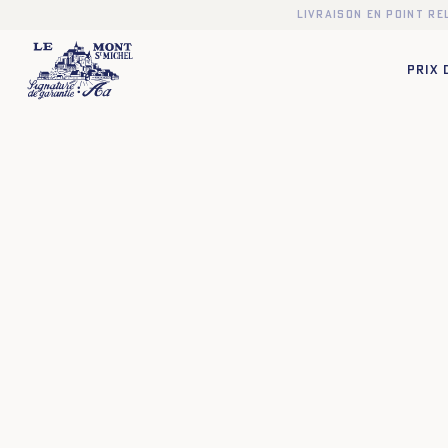
Livraison en point r
PRIX
❯
❮