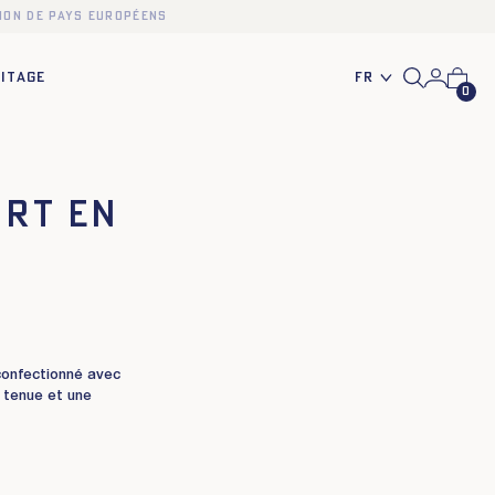
ion de pays européens
Fr
ITAGE
0
IRT EN
confectionné avec
, tenue et une