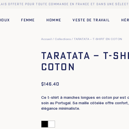
elais offerte pour toute commande en France et dans une sélect
 DOUX
FEMME
HOMME
VESTE DE TRAVAIL
HÉR
Accueil
Collections
TARATATA – T-SHIRT EN COTON
TARATATA – T-SH
COTON
$
146.40
Ce t-shirt à manches longues en coton pur est 
soin au Portugal. Sa maille côtelée offre confort
élégance minimaliste.