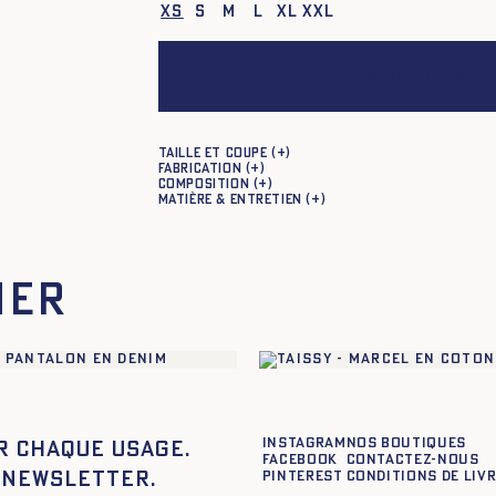
XS
S
M
L
XL
XXL
Ajouter au p
Taille et coupe
Fabrication
Composition
Matière & entretien
mer
Instagram
Nos boutiques
r chaque usage.
Facebook
Contactez-nous
 newsletter.
Pinterest
Conditions de liv