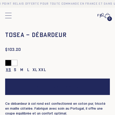
n point relais offerte pour toute commande en France et dans u
Fr
Menu principal
0
❮
❯
TOSEA – DÉBARDEUR
$
103.20
XS
S
M
L
XL
XXL
Ajouter au panier
Ce débardeur à col rond est confectionné en coton pur, tricoté
en maille côtelée. Fabriqué avec soin au Portugal, il offre une
coupe équilibrée et un confort optimal.