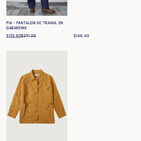
Pia - Pantalon de travail en
gabardine
$
135.60
$
271.20
Le
Le
$
146.40
prix
prix
initial
actuel
était :
est :
$271.20.
$135.60.