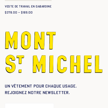
Veste de travail en gabardine
$
378.00
–
$
189.00
Plage
de
prix :
$189.00
à
$378.00
Un vêtement pour chaque usage.
Rejoignez notre newsletter.