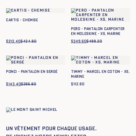
CARTIS - CHEMISE
Pero - Pantalon carpenter
en moleskine - XS, MARINE
$
212.40
$
424.80
Le
Le
$
249.60
$
499.20
Le
Le
prix
prix
prix
prix
initial
actuel
initial
actuel
était :
est :
était :
est :
$424.80.
$212.40.
$499.20.
$249.60.
PONCI - PANTALON EN SERGÉ
TIMMY - MARCEL EN COTON - XS,
MARINE
$
143.40
$
286.80
Le
Le
$
112.80
prix
prix
initial
actuel
était :
est :
$286.80.
$143.40.
Un vêtement pour chaque usage.