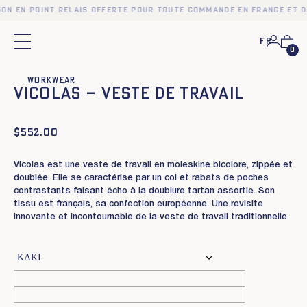
son en point relais offerte pour toute commande en France et d
Fr
Menu principal
0
❮
❯
Workwear
VICOLAS – VESTE DE TRAVAIL
$
552.00
Vicolas est une veste de travail en moleskine bicolore, zippée et
doublée. Elle se caractérise par un col et rabats de poches
contrastants faisant écho à la doublure tartan assortie. Son
tissu est français, sa confection européenne. Une revisite
innovante et incontournable de la veste de travail traditionnelle.