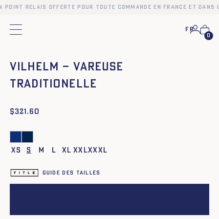
n point relais offerte pour toute commande en France et dans 
Fr
Menu principal
0
❮
❯
Vilhelm – Vareuse
traditionelle
$
321.60
XS
S
M
L
XL
XXL
XXXL
Guide des tailles
Ajouter au panier