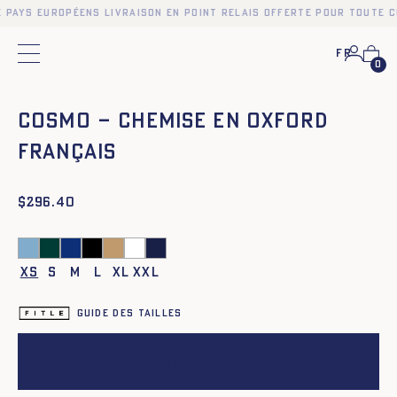
e pays européens Livraison en point relais offerte pour toute 
Fr
Menu principal
0
❮
❯
Cosmo – Chemise en oxford
français
$
296.40
XS
S
M
L
XL
XXL
Guide des tailles
Ajouter au panier