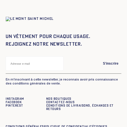
initial
actuel
était :
est :
$499.20.
$249.60.
Un vêtement pour chaque usage.
Rejoignez notre newsletter.
S'inscrire
En m'inscrivant à cette newsletter, je reconnais avoir pris connaissance
des conditions générales de vente.
Instagram
Nos boutiques
Facebook
Contactez-nous
Pinterest
Conditions de livraisons, échanges et
retours
Conditions générales
Politique de confidentialité
Cookies