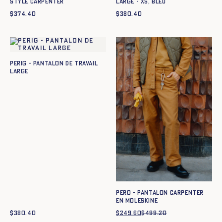
style carpenter
large - XS, BLEU
$
374.40
$
380.40
Perig - Pantalon de Travail
large
Pero - Pantalon carpenter
en moleskine
$
380.40
$
249.60
$
499.20
Le
Le
prix
prix