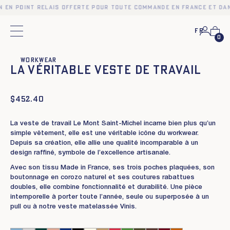
n en point relais offerte pour toute commande en France et dan
Fr
Menu principal
Voir le modèle femme
0
❮
❯
Workwear
La Véritable Veste de Travail
$
452.40
La veste de travail Le Mont Saint-Michel incarne bien plus qu’un
simple vêtement, elle est une véritable icône du workwear.
Depuis sa création, elle allie une qualité incomparable à un
design raffiné, symbole de l’excellence artisanale.
Avec son tissu Made in France, ses trois poches plaquées, son
boutonnage en corozo naturel et ses coutures rabattues
doubles, elle combine fonctionnalité et durabilité. Une pièce
intemporelle à porter toute l’année, seule ou superposée à un
pull ou à notre veste matelassée Vinis.