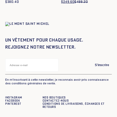
$
380.40
$
249.60
$
499.20
Le
Le
prix
prix
initial
actuel
était :
est :
$499.20.
$249.60.
Un vêtement pour chaque usage.
Rejoignez notre newsletter.
S'inscrire
En m'inscrivant à cette newsletter, je reconnais avoir pris connaissance
des conditions générales de vente.
Instagram
Nos boutiques
Facebook
Contactez-nous
Pinterest
Conditions de livraisons, échanges et
retours