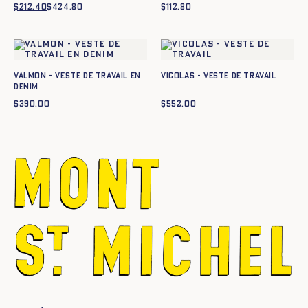
$
212.40
$
424.80
Le
Le
$
112.80
prix
prix
initial
actuel
était :
est :
$424.80.
$212.40.
Valmon - Veste de travail en
VICOLAS - VESTE DE TRAVAIL
denim
$
390.00
$
552.00