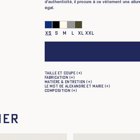
d'authenticité, il procure à ce vêtement une allu
égal.
XS
S
M
L
XL
XXL
Ajouter au p
Taille et coupe
Fabrication
Matière & entretien
Le mot de Alexandre et Marie
Composition
mer