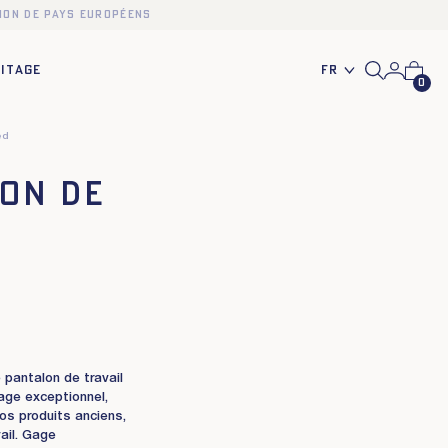
ion de pays européens
Fr
ITAGE
0
ed
lon de
 pantalon de travail
age exceptionnel,
os produits anciens,
ail. Gage