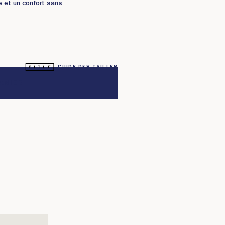
re et un confort sans
Guide des tailles
anier