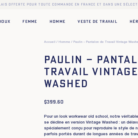
elais offerte pour toute commande en France et dans une sélect
 DOUX
FEMME
HOMME
VESTE DE TRAVAIL
HÉR
Accueil
Homme
Paulin – Pantalon de Travail Vintage Wash
Paulin – Panta
Travail Vintage
Washed
$
399.60
Pour un look workwear old school, notre véritable
se décline en version Vintage Washed : un délav
spécialement conçu pour reproduire le style de n
parfois portés durant de longues années de trav