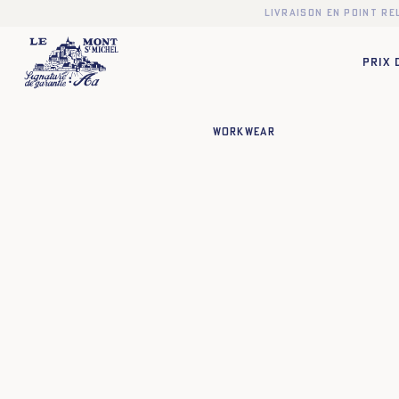
Livraison en point r
PRIX
Workwear
❯
❮