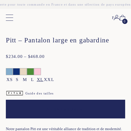
fferte pour toute commande en France et dans une sélection de pays européen
Fr
Menu principal
0
❮
❯
Pitt – Pantalon large en gabardine
$
Plage
234.00
–
$
468.00
de
prix :
$234.00
à
XS
S
M
L
XL
XXL
$468.00
Guide des tailles
Ajouter au panier
Notre pantalon Pitt est une véritable alliance de tradition et de modernité.