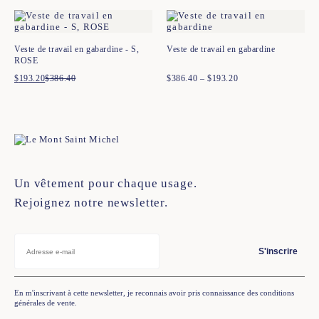
était :
est :
était :
est :
$237.60.
$118.80.
$165.60.
$82.80.
Veste de travail en gabardine - S,
Veste de travail en gabardine
ROSE
$
193.20
$
386.40
Le
Le
$
386.40
–
$
193.20
Plage
prix
prix
de
initial
actuel
prix :
était :
est :
$193.20
$386.40.
$193.20.
à
$386.40
Un vêtement pour chaque usage.
Rejoignez notre newsletter.
S'inscrire
En m'inscrivant à cette newsletter, je reconnais avoir pris connaissance des conditions
générales de vente.