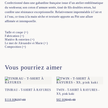
Confectionné dans une gabardine française issue d’un atelier emblématique
du workwear, son coton d’armure serrée, tissé de fils doubles retors, lui
confère une résistance exceptionnelle. Relativement imperméable à l’air et
à l’eau, ce tissu à la main sèche et texturée apporte au Pitt une allure
affirmée et intemporelle.
Taille et coupe
Fabrication
Matière & entretien
Le mot de Alexandre et Marie
Composition
Vous pourriez aimer
TINIRAU - T-SHIRT À RAYURES
TWIN - T-SHIRT À RAYURES -
XS, pink kaki
$
118.80
$
237.60
Le
Le
$
82.80
$
165.60
Le
Le
prix
prix
prix
prix
initial
actuel
initial
actuel