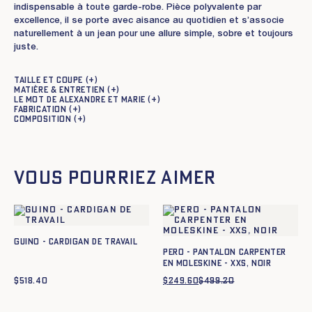
indispensable à toute garde-robe. Pièce polyvalente par
excellence, il se porte avec aisance au quotidien et s’associe
naturellement à un jean pour une allure simple, sobre et toujours
juste.
Taille et coupe
Matière & entretien
Le mot de Alexandre et Marie
Fabrication
Composition
Vous pourriez aimer
GUINO - CARDIGAN DE TRAVAIL
Pero - Pantalon carpenter
en moleskine - XXS, NOIR
$
518.40
$
249.60
$
499.20
Le
Le
prix
prix
initial
actuel
était :
est :