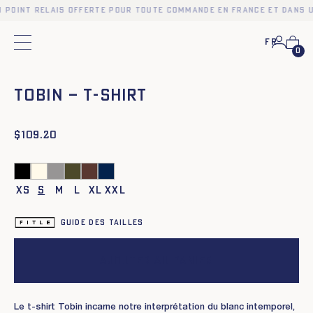
n point relais offerte pour toute commande en France et dans u
Fr
Menu principal
0
❮
❯
TOBIN – T-SHIRT
$
109.20
XS
S
M
L
XL
XXL
Guide des tailles
Ajouter au panier
Le t-shirt Tobin incarne notre interprétation du blanc intemporel,