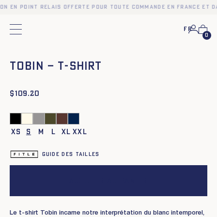
son en point relais offerte pour toute commande en France et d
Fr
Menu principal
0
❮
❯
TOBIN – T-SHIRT
$
109.20
XS
S
M
L
XL
XXL
Guide des tailles
Ajouter au panier
Le t-shirt Tobin incarne notre interprétation du blanc intemporel,