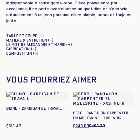
indispensable à toute garde-robe. Pièce polyvalente par
excellence, il se porte avec aisance au quotidien et s’associe
naturellement à un jean pour une allure simple, sobre et toujours
juste.
Taille et coupe
Matière & entretien
Le mot de Alexandre et Marie
Fabrication
Composition
Vous pourriez aimer
GUINO - CARDIGAN DE TRAVAIL
Pero - Pantalon carpenter
en moleskine - XXS, NOIR
$
518.40
$
249.60
$
499.20
Le
Le
prix
prix
initial
actuel
était :
est :