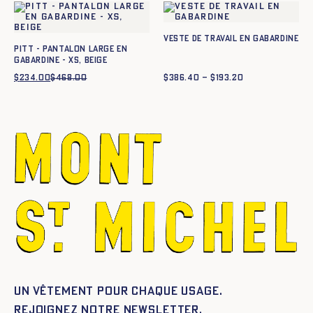
$499.20.
$249.60.
Veste de travail en gabardine
Pitt - Pantalon large en
gabardine - XS, BEIGE
$
234.00
$
468.00
Le
Le
$
386.40
–
$
193.20
Plage
prix
prix
de
initial
actuel
prix :
était :
est :
$193.20
$468.00.
$234.00.
à
$386.40
Un vêtement pour chaque usage.
Rejoignez notre newsletter.