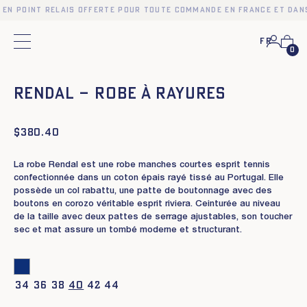
 en point relais offerte pour toute commande en France et dan
Fr
Menu principal
0
❮
❯
RENDAL – ROBE À RAYURES
$
380.40
La robe Rendal est une robe manches courtes esprit tennis
confectionnée dans un coton épais rayé tissé au Portugal. Elle
possède un col rabattu, une patte de boutonnage avec des
boutons en corozo véritable esprit riviera. Ceinturée au niveau
de la taille avec deux pattes de serrage ajustables, son toucher
sec et mat assure un tombé moderne et structurant.
34
36
38
40
42
44