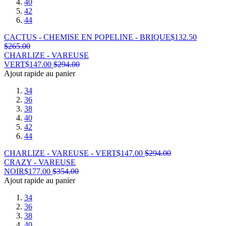
40
42
44
CACTUS - CHEMISE EN POPELINE - BRIQUE
$
132.50
$
265.00
CHARLIZE - VAREUSE
VERT
$
147.00
$
294.00
Ajout rapide au panier
34
36
38
40
42
44
CHARLIZE - VAREUSE - VERT
$
147.00
$
294.00
CRAZY - VAREUSE
NOIR
$
177.00
$
354.00
Ajout rapide au panier
34
36
38
40