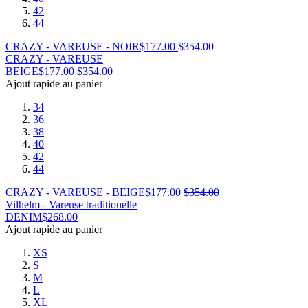
42
44
CRAZY - VAREUSE - NOIR
$
177.00
$
354.00
CRAZY - VAREUSE
BEIGE
$
177.00
$
354.00
Ajout rapide au panier
34
36
38
40
42
44
CRAZY - VAREUSE - BEIGE
$
177.00
$
354.00
Vilhelm - Vareuse traditionelle
DENIM
$
268.00
Ajout rapide au panier
XS
S
M
L
XL