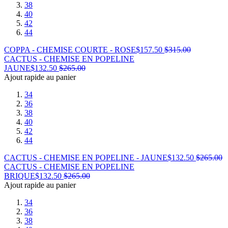
38
40
42
44
COPPA - CHEMISE COURTE - ROSE
$
157.50
$
315.00
CACTUS - CHEMISE EN POPELINE
JAUNE
$
132.50
$
265.00
Ajout rapide au panier
34
36
38
40
42
44
CACTUS - CHEMISE EN POPELINE - JAUNE
$
132.50
$
265.00
CACTUS - CHEMISE EN POPELINE
BRIQUE
$
132.50
$
265.00
Ajout rapide au panier
34
36
38