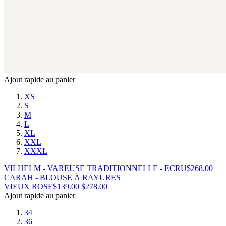
Ajout rapide au panier
XS
S
M
L
XL
XXL
XXXL
VILHELM - VAREUSE TRADITIONNELLE - ECRU
$
268.00
CARAH - BLOUSE À RAYURES
VIEUX ROSE
$
139.00
$
278.00
Ajout rapide au panier
34
36