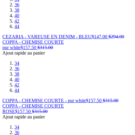
36
38
40
42
44
CEZARIA - VAREUSE EN DENIM - BLEU
$
147.00
$
294.00
COPPA - CHEMISE COURTE
pur white
$
157.50
$
315.00
Ajout rapide au panier
34
36
38
40
42
44
COPPA - CHEMISE COURTE - pur white
$
157.50
$
315.00
COPPA - CHEMISE COURTE
ROSE
$
157.50
$
315.00
Ajout rapide au panier
34
36