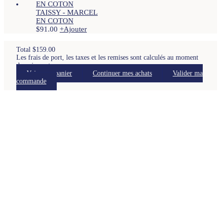
variations.
choisies
TAISSY - MARCEL
Les
sur
EN COTON
options
la
$
91.00
+
Ajouter
peuvent
Ce
page
être
produit
du
choisies
a
produit
Total
$
159.00
sur
plusieurs
Les frais de port, les taxes et les remises sont calculés au moment
la
variations.
du paiement.
page
Les
Voir mon panier
Continuer mes achats
Valider ma
du
options
commande
produit
peuvent
être
choisies
sur
la
page
du
produit