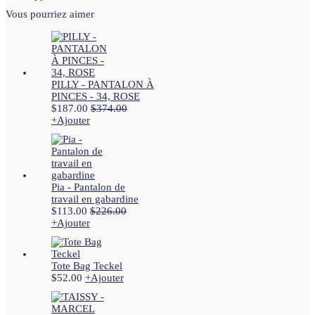
Vous pourriez aimer
PILLY - PANTALON À
PINCES - 34, ROSE
$
187.00
$
374.00
+
Ajouter
Pia - Pantalon de
travail en gabardine
$
113.00
$
226.00
+
Ajouter
Ce
produit
a
plusieurs
Tote Bag Teckel
variations.
$
52.00
+
Ajouter
Ce
Les
produit
options
a
peuvent
plusieurs
être