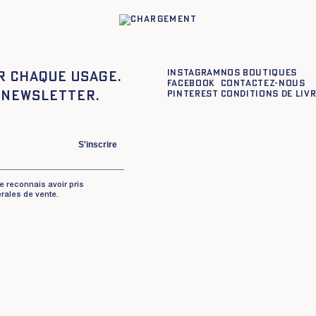
Instagram
Nos boutiques
r chaque usage.
Facebook
Contactez-nous
 newsletter.
Pinterest
Conditions de liv
S'inscrire
je reconnais avoir pris
rales de vente.