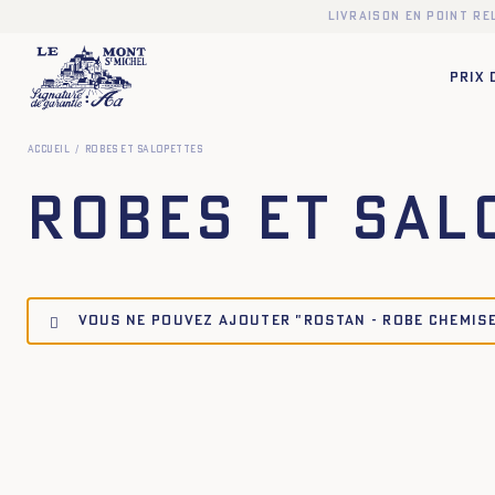
Livraison en point r
PRIX
Accueil
Robes et salopettes
Robes et sal
Vous ne pouvez ajouter "ROSTAN - ROBE CHEMISE 
34
36
38
40
42
44
34
36
38
40
34
36
38
40
42
44
34
36
38
40