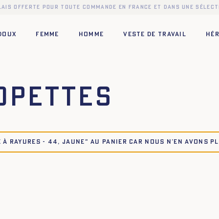
elais offerte pour toute commande en France et dans une sélect
 DOUX
FEMME
HOMME
VESTE DE TRAVAIL
HÉR
opettes
À RAYURES - 44, JAUNE" au panier car nous n’en avons p
42
44
34
36
38
40
42
44
42
44