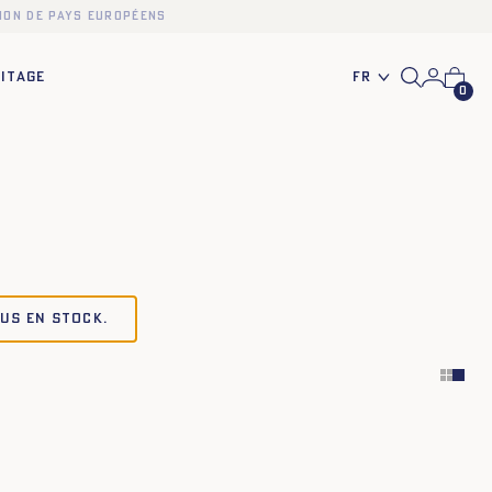
ion de pays européens
Fr
ITAGE
0
lus en stock.
34
36
38
40
42
44