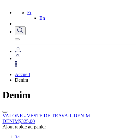
Fr
En
0
Accueil
Denim
Denim
VALONE - VESTE DE TRAVAIL DENIM
DENIM
$
325.00
Ajout rapide au panier
34