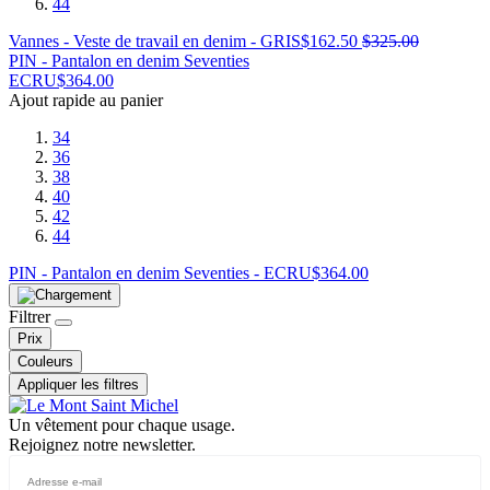
44
Vannes - Veste de travail en denim - GRIS
$
162.50
$
325.00
PIN - Pantalon en denim Seventies
ECRU
$
364.00
Ajout rapide au panier
34
36
38
40
42
44
PIN - Pantalon en denim Seventies - ECRU
$
364.00
Filtrer
Prix
Couleurs
Appliquer les filtres
Un vêtement pour chaque usage.
Rejoignez notre newsletter.