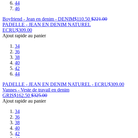
44
46
Boyfriend - Jean en denim - DENIM
$
110.50
$
221.00
PADELLE - JEAN EN DENIM NATUREL
ECRU
$
309.00
Ajout rapide au panier
34
36
38
40
42
44
PADELLE - JEAN EN DENIM NATUREL - ECRU
$
309.00
Vannes - Veste de travail en denim
GRIS
$
162.50
$
325.00
Ajout rapide au panier
34
36
38
40
42