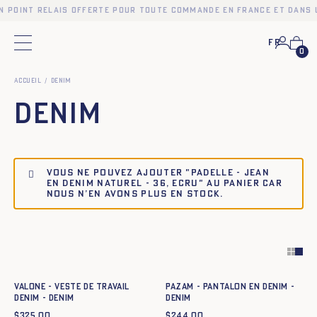
en point relais offerte pour toute commande en France et dans 
Fr
Menu principal
0
Accueil
Denim
Denim
Vous ne pouvez ajouter "PADELLE - JEAN
EN DENIM NATUREL - 36, ECRU" au panier car
nous n’en avons plus en stock.
Ajout rapide au panier
Ajout rapide au panier
34
36
38
40
42
44
34
36
38
40
42
44
VALONE - VESTE DE TRAVAIL
PAZAM - PANTALON EN DENIM -
DENIM - DENIM
DENIM
$
325.00
$
244.00