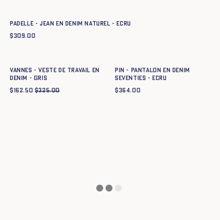
34
36
38
40
42
44
PADELLE - JEAN EN DENIM NATUREL - ECRU
$
309.00
Ajout rapide au panier
Ajout rapide au panier
34
36
38
40
42
44
34
36
38
40
42
44
Vannes - Veste de travail en
PIN - Pantalon en denim
denim - GRIS
Seventies - ECRU
$
162.50
$
325.00
$
364.00