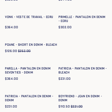
Ajout rapide au panier
Ajout rapide au panier
34
36
38
40
42
44
34
36
38
40
42
44
VONK - VESTE DE TRAVAIL - ECRU
PRIMELLE - PANTALON EN DENIM
- ECRU
$
364.00
$
302.00
Ajout rapide au panier
34
36
38
40
42
44
POANE - SHORT EN DENIM - BLEACH
$
126.00
$
252.00
Ajout rapide au panier
Ajout rapide au panier
34
36
38
40
42
44
34
36
38
40
42
44
PARELLA - PANTALON EN DENIM
PATRICIA - PANTALON EN DENIM -
SEVENTIES - DENIM
BLEACH
$
364.00
$
231.00
Ajout rapide au panier
Ajout rapide au panier
34
36
38
40
42
44
34
36
38
40
42
44
46
PATRICIA - PANTALON EN DENIM -
Boyfriend - Jean en denim -
DENIM
DENIM
$
231.00
$
110.50
$
221.00
Ajout rapide au panier