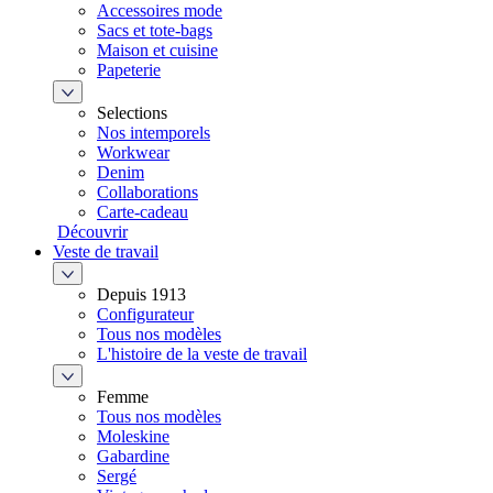
Accessoires mode
Sacs et tote-bags
Maison et cuisine
Papeterie
Selections
Nos intemporels
Workwear
Denim
Collaborations
Carte-cadeau
Découvrir
Veste de travail
Depuis 1913
Configurateur
Tous nos modèles
L'histoire de la veste de travail
Femme
Tous nos modèles
Moleskine
Gabardine
Sergé