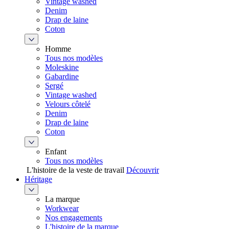
Vintage washed
Denim
Drap de laine
Coton
Homme
Tous nos modèles
Moleskine
Gabardine
Sergé
Vintage washed
Velours côtelé
Denim
Drap de laine
Coton
Enfant
Tous nos modèles
L'histoire de la veste de travail
Découvrir
Héritage
La marque
Workwear
Nos engagements
L'histoire de la marque