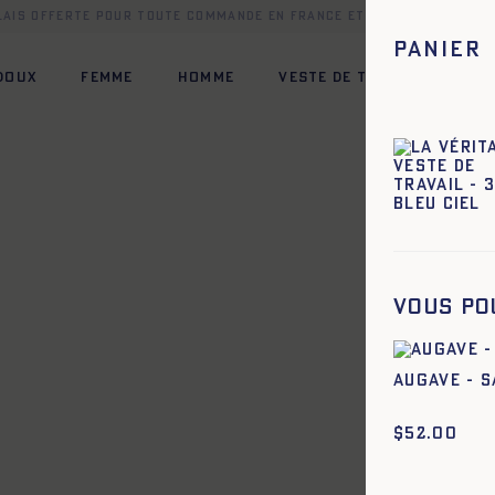
elais offerte pour toute commande en France et dans une sélect
Panier
 DOUX
FEMME
HOMME
VESTE DE TRAVAIL
HÉR
42
44
34
36
38
40
42
44
Vous po
42
44
34
36
38
40
42
44
42
44
34
36
38
40
42
44
AUGAVE - S
42
44
34
36
38
40
42
44
$
52.00
42
44
34
36
38
40
42
44
34
36
38
40
42
44