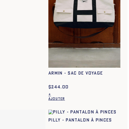
ARMIN - SAC DE VOYAGE
$
244.00
+
AJOUTER
Ce
produit
a
plusieurs
PILLY - PANTALON À PINCES
variations.
Les