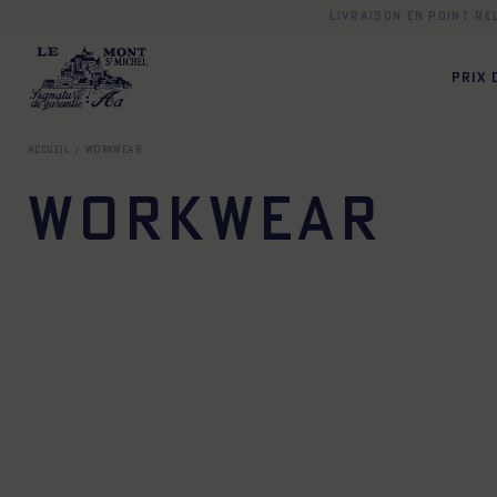
Livraison en point r
PRIX
Accueil
Workwear
Workwear
34
36
38
40
42
44
34
36
38
40
XS
S
M
L
XL
XXL
34
36
38
40
34
36
38
40
42
44
34
36
38
40
34
36
38
40
42
44
34
36
38
40
34
36
38
40
42
44
34
36
38
40
34
36
38
40
42
44