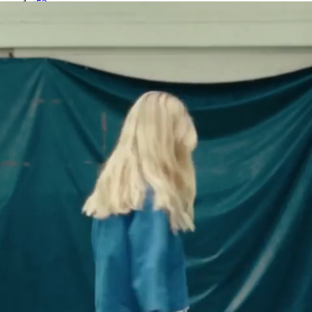
t52
t54
CHEVALIÈRE RONDE ARGENT - MEM X LMSM -
argent
$
267.00
Le tablier en moleskine
NOIR
$
192.00
Ajout rapide au panier
T. 1
T. 2
T. 3
Le tablier en moleskine - NOIR
$
192.00
Le tablier en moleskine
BLEU
$
192.00
Ajout rapide au panier
T. 1
T. 2
T. 3
Le tablier en moleskine - BLEU
$
192.00
Le tablier en moleskine
VERT FORET
$
192.00
Ajout rapide au panier