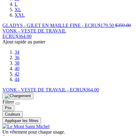
L
XL
XXL
GLADYS - GILET EN MAILLE FINE - ECRU
$
179.50
$
359.00
VONK - VESTE DE TRAVAIL
ECRU
$
364.00
Ajout rapide au panier
34
36
38
40
42
44
VONK - VESTE DE TRAVAIL - ECRU
$
364.00
Filtrer
Prix
Couleurs
Appliquer les filtres
Un vêtement pour chaque usage.