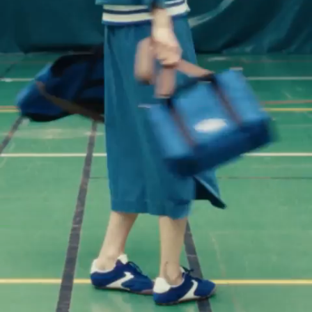
T. 1
T. 2
T. 3
Le tablier en moleskine - VERT FORET
$
192.00
Le tablier en moleskine
KAKI
$
192.00
Ajout rapide au panier
T. 1
T. 2
T. 3
Le tablier en moleskine - KAKI
$
192.00
Le tablier en moleskine
KRAFT
$
192.00
Ajout rapide au panier
T. 1
T. 2
T. 3
Le tablier en moleskine - KRAFT
$
192.00
Le tablier en moleskine