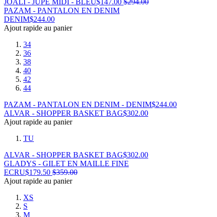
JOALI - JUPE MIDI - BLEU
$
147.00
$
294.00
PAZAM - PANTALON EN DENIM
DENIM
$
244.00
Ajout rapide au panier
34
36
38
40
42
44
PAZAM - PANTALON EN DENIM - DENIM
$
244.00
ALVAR - SHOPPER BASKET BAG
$
302.00
Ajout rapide au panier
TU
ALVAR - SHOPPER BASKET BAG
$
302.00
GLADYS - GILET EN MAILLE FINE
ECRU
$
179.50
$
359.00
Ajout rapide au panier
XS
S
M