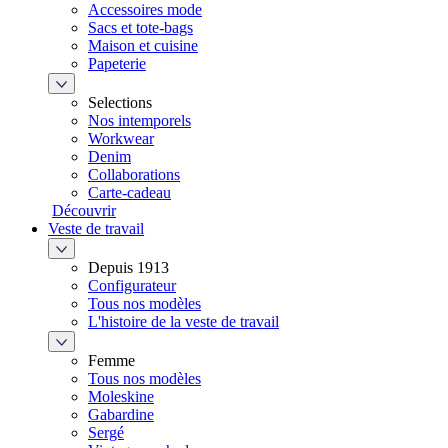
Accessoires mode
Sacs et tote-bags
Maison et cuisine
Papeterie
Selections
Nos intemporels
Workwear
Denim
Collaborations
Carte-cadeau
Découvrir
Veste de travail
Depuis 1913
Configurateur
Tous nos modèles
L'histoire de la veste de travail
Femme
Tous nos modèles
Moleskine
Gabardine
Sergé