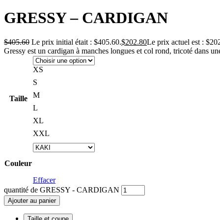
GRESSY – CARDIGAN
$
405.60
Le prix initial était : $405.60.
$
202.80
Le prix actuel est : $20
Gressy est un cardigan à manches longues et col rond, tricoté dans une m
XS
S
M
Taille
L
XL
XXL
Couleur
Effacer
quantité de GRESSY - CARDIGAN
Ajouter au panier
Taille et coupe