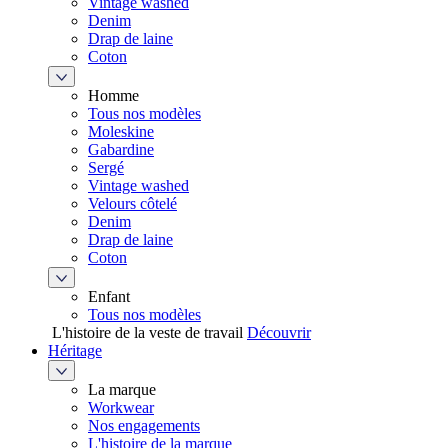
Vintage washed
Denim
Drap de laine
Coton
Homme
Tous nos modèles
Moleskine
Gabardine
Sergé
Vintage washed
Velours côtelé
Denim
Drap de laine
Coton
Enfant
Tous nos modèles
L'histoire de la veste de travail
Découvrir
Héritage
La marque
Workwear
Nos engagements
L'histoire de la marque