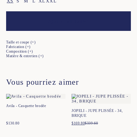
XS
S
M
L
XL
XXL
Ajouter au panier
Taille et coupe
Fabrication
Composition
Matière & entretien
Vous pourriez aimer
Avila - Casquette brodée
JOPELI - JUPE PLISSÉE - 34,
BRIQUE
$
130.80
$
169.80
$
339.60
Le
Le
prix
prix
initial
actuel