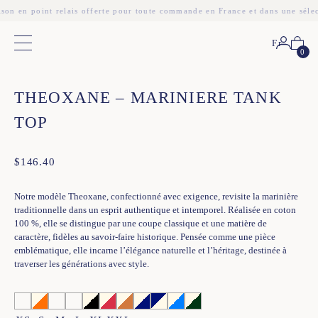
ison en point relais offerte pour toute commande en France et dans une séle
Fr
Menu principal
0
❮
❯
THEOXANE – MARINIERE TANK
TOP
$
146.40
Notre modèle Theoxane, confectionné avec exigence, revisite la marinière
traditionnelle dans un esprit authentique et intemporel. Réalisée en coton
100 %, elle se distingue par une coupe classique et une matière de
caractère, fidèles au savoir-faire historique. Pensée comme une pièce
emblématique, elle incarne l’élégance naturelle et l’héritage, destinée à
traverser les générations avec style.