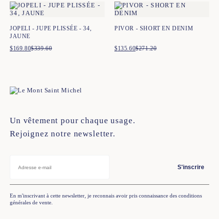
était :
est :
$339.60.
$169.80.
JOPELI - JUPE PLISSÉE - 34,
PIVOR - SHORT EN DENIM
JAUNE
$
169.80
$
339.60
Le
Le
$
135.60
$
271.20
Le
Le
prix
prix
prix
prix
initial
actuel
initial
actuel
était :
est :
était :
est :
$339.60.
$169.80.
$271.20.
$135.60.
Un vêtement pour chaque usage.
Rejoignez notre newsletter.
S'inscrire
En m'inscrivant à cette newsletter, je reconnais avoir pris connaissance des conditions
générales de vente.