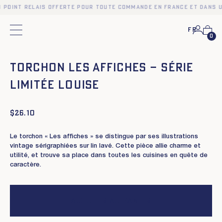
n point relais offerte pour toute commande en France et dans u
Fr
Menu principal
0
❮
❯
Torchon Les Affiches – Série
Limitée Louise
$
26.10
Le torchon « Les affiches » se distingue par ses illustrations
vintage sérigraphiées sur lin lavé. Cette pièce allie charme et
utilité, et trouve sa place dans toutes les cuisines en quête de
caractère.
Ajouter au panier