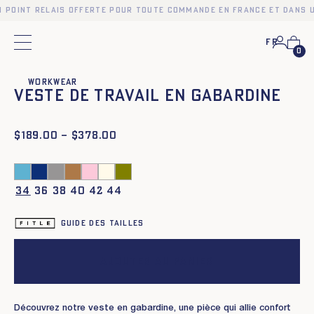
n point relais offerte pour toute commande en France et dans u
Fr
Menu principal
0
❮
❯
Workwear
Veste de travail en gabardine
$
Plage
189.00
–
$
378.00
de
prix :
$189.00
à
34
36
38
40
42
44
$378.00
Guide des tailles
Ajouter au panier
Découvrez notre veste en gabardine, une pièce qui allie confort