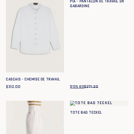
Pia - Pantalon de travail en
gabardine
Cascais - Chemise de travail
$
312.00
$
135.60
$
271.20
Le
Le
prix
prix
initial
actuel
était :
est :
$271.20.
$135.60.
Tote Bag Teckel