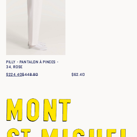
PILLY - PANTALON À PINCES -
34, ROSE
$
224.40
$
448.80
Le
Le
$
62.40
prix
prix
initial
actuel
était :
est :
$448.80.
$224.40.