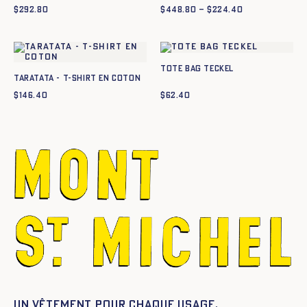
$
292.80
$
448.80
–
$
224.40
Plage
de
prix :
$224.40
à
$448.80
Tote Bag Teckel
TARATATA - T-SHIRT EN COTON
$
146.40
$
62.40
Un vêtement pour chaque usage.