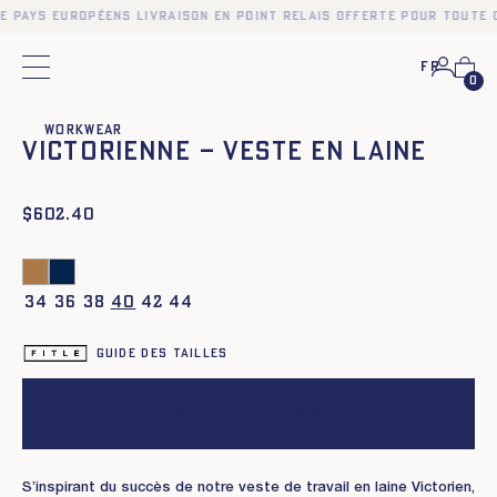
e pays européens Livraison en point relais offerte pour toute
Fr
Menu principal
0
❮
❯
Workwear
Victorienne – Veste en laine
$
602.40
34
36
38
40
42
44
Guide des tailles
Ajouter au panier
S’inspirant du succès de notre veste de travail en laine Victorien,