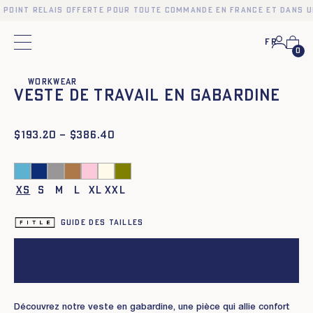
 point relais offerte pour toute commande en France et dans u
Fr
Menu principal
0
❮
❯
Workwear
Veste de travail en gabardine
$
Plage
193.20
–
$
386.40
de
prix :
$193.20
à
XS
S
M
L
XL
XXL
$386.40
Guide des tailles
Ajouter au panier
Découvrez notre veste en gabardine, une pièce qui allie confort