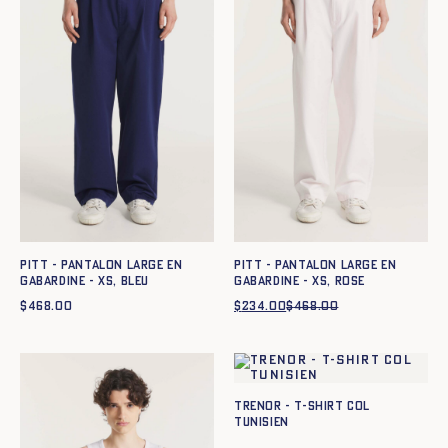
Pitt - Pantalon large en
Pitt - Pantalon large en
gabardine - XS, BLEU
gabardine - XS, ROSE
$
468.00
$
234.00
$
468.00
Le
Le
prix
prix
initial
actuel
était :
est :
$468.00.
$234.00.
TRENOR - T-SHIRT COL
TUNISIEN