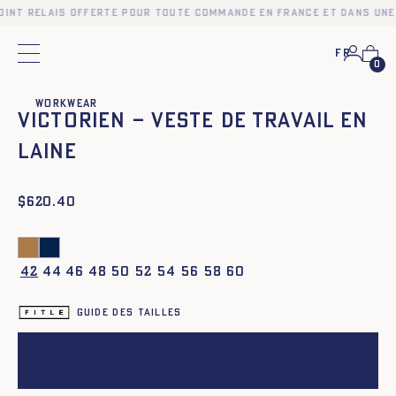
point relais offerte pour toute commande en France et dans une
Fr
Menu principal
0
❮
❯
Workwear
Victorien – Veste de Travail en
laine
$
620.40
42
44
46
48
50
52
54
56
58
60
Guide des tailles
Ajouter au panier