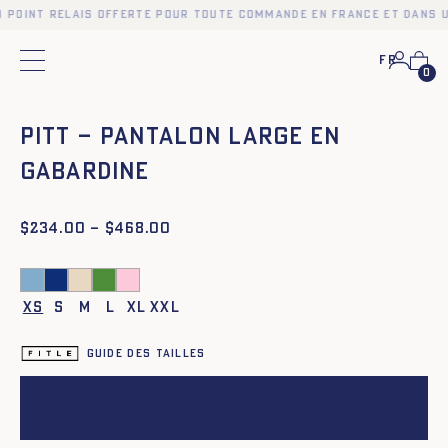
n point relais offerte pour toute commande en France et dans u
Fr
Menu principal
0
❮
❯
Pitt – Pantalon large en
gabardine
$
Plage
234.00
–
$
468.00
de
prix :
$234.00
à
XS
S
M
L
XL
XXL
$468.00
Guide des tailles
Ajouter au panier