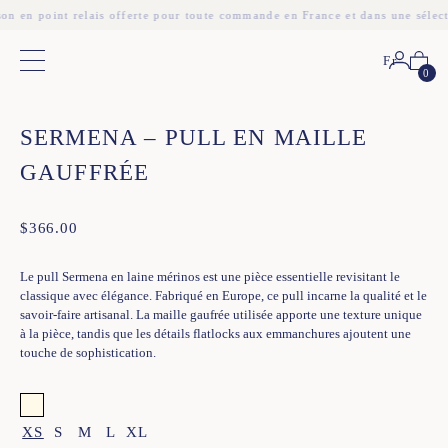
son en point relais offerte pour toute commande en France et dans une sélec
Fr
Menu principal
0
❮
❯
SERMENA – PULL EN MAILLE
GAUFFRÉE
$
366.00
Le pull Sermena en laine mérinos est une pièce essentielle revisitant le
classique avec élégance. Fabriqué en Europe, ce pull incarne la qualité et le
savoir-faire artisanal. La maille gaufrée utilisée apporte une texture unique
à la pièce, tandis que les détails flatlocks aux emmanchures ajoutent une
touche de sophistication.
XS
S
M
L
XL