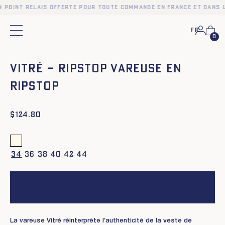
n point relais offerte pour toute commande en France et dans 
Fr
Menu principal
0
❮
❯
VITRÉ – RIPSTOP VAREUSE EN
RIPSTOP
$
124.80
34
36
38
40
42
44
Ajouter au panier
La vareuse Vitré réinterprète l’authenticité de la veste de