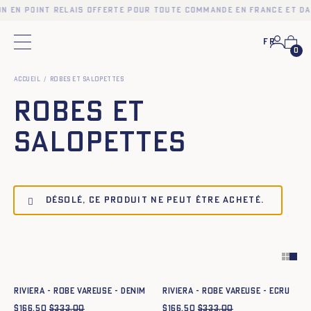
on en point relais offerte pour toute commande en France et da
Fr
Menu principal
0
Accueil
Robes et salopettes
Robes et
salopettes
Désolé, ce produit ne peut être acheté.
Ajout rapide au panier
Ajout rapide au panier
34
36
38
40
42
44
34
36
38
40
42
44
RIVIERA - ROBE VAREUSE - DENIM
RIVIERA - ROBE VAREUSE - ECRU
$
166.50
$
333.00
$
166.50
$
333.00