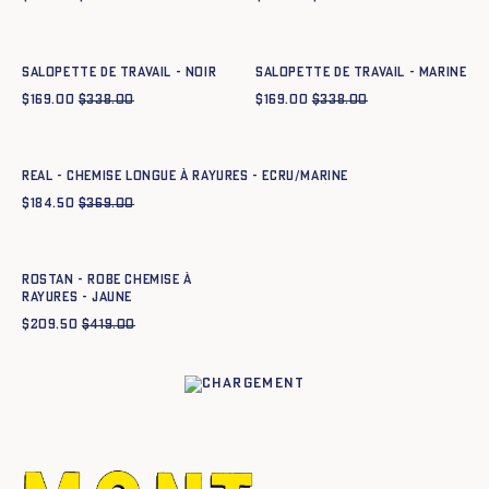
Ajout rapide au panier
Ajout rapide au panier
34
36
38
40
42
44
34
36
38
40
42
44
Salopette de travail - NOIR
Salopette de travail - MARINE
$
169.00
$
338.00
$
169.00
$
338.00
Ajout rapide au panier
34
36
38
40
42
44
REAL - CHEMISE LONGUE À RAYURES - ECRU/MARINE
$
184.50
$
369.00
Ajout rapide au panier
34
36
38
40
42
44
ROSTAN - ROBE CHEMISE À
RAYURES - JAUNE
$
209.50
$
419.00