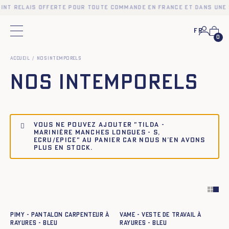
oint relais offerte pour toute commande en France et dans une 
Fr
Menu principal
0
Accueil
Nos intemporels
Nos intemporels
Vous ne pouvez ajouter "Tilda -
Marinière manches longues - S,
ECRU/EPICE" au panier car nous n’en avons
plus en stock.
Ajout rapide au panier
Ajout rapide au panier
XS
S
M
L
XL
XXL
34
36
38
40
42
44
PIMY - PANTALON CARPENTEUR À
Vame - Veste de travail à
RAYURES - BLEU
rayures - BLEU