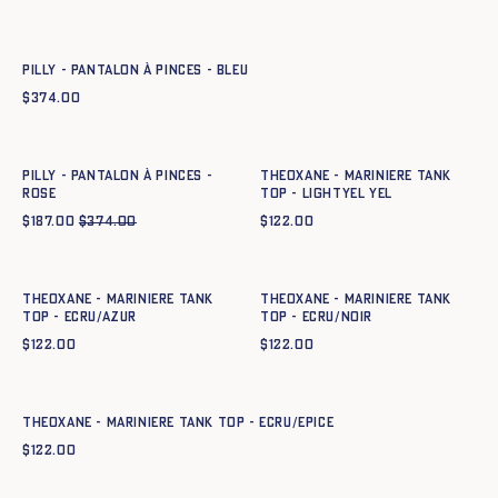
Ajout rapide au panier
34
36
38
40
42
44
PILLY - PANTALON À PINCES - BLEU
$
374.00
Ajout rapide au panier
Ajout rapide au panier
34
36
38
40
42
44
XS
S
M
L
XL
XXL
PILLY - PANTALON À PINCES -
THEOXANE - MARINIERE TANK
ROSE
TOP - lightyel yel
$
187.00
$
374.00
$
122.00
Ajout rapide au panier
Ajout rapide au panier
XS
S
M
L
XL
XXL
XS
S
M
L
XL
XXL
THEOXANE - MARINIERE TANK
THEOXANE - MARINIERE TANK
TOP - ECRU/AZUR
TOP - ECRU/NOIR
$
122.00
$
122.00
Ajout rapide au panier
XS
S
M
L
XL
XXL
THEOXANE - MARINIERE TANK TOP - ECRU/EPICE
$
122.00
Ajout rapide au panier
Ajout rapide au panier
XS
S
M
L
XL
XXL
XS
S
M
L
XL
XXL