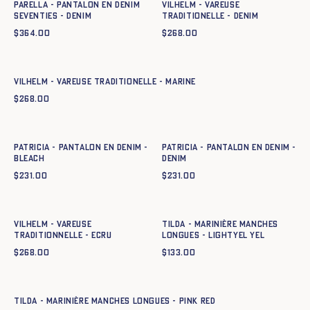
PARELLA - PANTALON EN DENIM
Vilhelm - Vareuse
SEVENTIES - DENIM
traditionelle - DENIM
$
364.00
$
268.00
Ajout rapide au panier
XS
S
M
L
XL
XXL
XXXL
Vilhelm - Vareuse traditionelle - MARINE
$
268.00
Ajout rapide au panier
Ajout rapide au panier
34
36
38
40
42
44
34
36
38
40
42
44
PATRICIA - PANTALON EN DENIM -
PATRICIA - PANTALON EN DENIM -
BLEACH
DENIM
$
231.00
$
231.00
Ajout rapide au panier
Ajout rapide au panier
XS
S
M
L
XL
XXL
XXXL
XS
S
M
L
XL
XXL
VILHELM - VAREUSE
Tilda - Marinière manches
TRADITIONNELLE - ECRU
longues - lightyel yel
$
268.00
$
133.00
Ajout rapide au panier
XS
S
M
L
XL
XXL
Tilda - Marinière manches longues - pink red