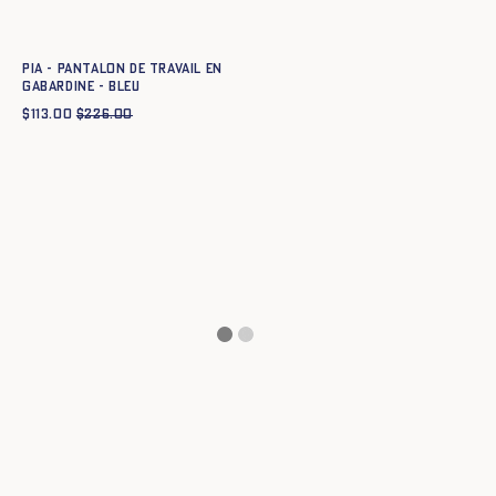
Ajout rapide au panier
34
36
38
40
42
44
Pia - Pantalon de travail en
gabardine - BLEU
$
113.00
$
226.00