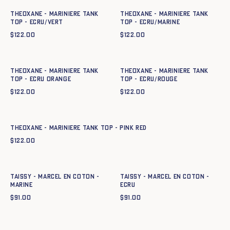
THEOXANE - MARINIERE TANK
THEOXANE - MARINIERE TANK
TOP - ECRU/VERT
TOP - ECRU/MARINE
$
122.00
$
122.00
Ajout rapide au panier
Ajout rapide au panier
XS
S
M
L
XL
XXL
XS
S
M
L
XL
XXL
THEOXANE - MARINIERE TANK
THEOXANE - MARINIERE TANK
TOP - ecru orange
TOP - ECRU/ROUGE
$
122.00
$
122.00
Ajout rapide au panier
XS
S
M
L
XL
XXL
THEOXANE - MARINIERE TANK TOP - pink red
$
122.00
Ajout rapide au panier
Ajout rapide au panier
XS
S
M
L
XL
XS
S
M
L
XL
TAISSY - MARCEL EN COTON -
TAISSY - MARCEL EN COTON -
MARINE
ECRU
$
91.00
$
91.00
Ajout rapide au panier
Ajout rapide au panier
34
36
38
40
42
44
XS
S
M
L
XL
XXL
XXXL