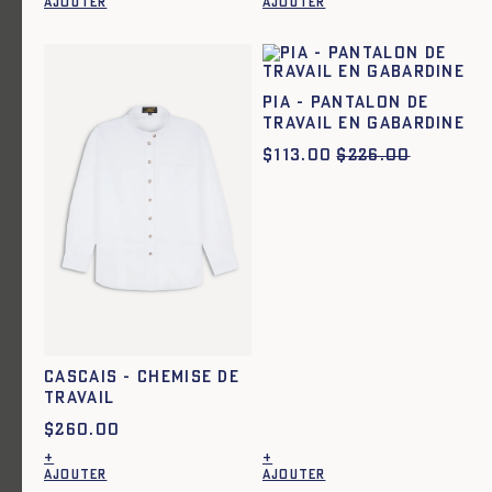
AJOUTER
AJOUTER
Ce
produit
a
plusieurs
variations.
Pia - Pantalon de
Les
travail en gabardine
options
peuvent
$
113.00
$
226.00
être
choisies
sur
la
page
du
produit
Cascais - Chemise de
travail
$
260.00
+
+
AJOUTER
AJOUTER
Ce
Ce