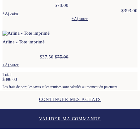
$
78.00
$
393.00
+
Ajouter
Ce
+
Ajouter
produit
Ce
a
produit
plusieurs
a
variations.
plusieurs
Arlina - Tote imprimé
Les
variations.
options
Les
peuvent
options
$
37.50
$
75.00
être
peuvent
choisies
être
+
Ajouter
sur
choisies
Ce
la
sur
Total
produit
page
la
$
396.00
a
du
page
plusieurs
Les frais de port, les taxes et les remises sont calculés au moment du paiement.
produit
du
variations.
produit
Les
CONTINUER MES ACHATS
options
peuvent
être
choisies
VALIDER MA COMMANDE
sur
la
page
du
produit