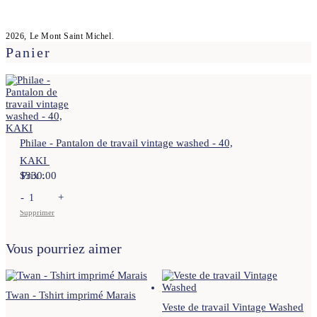
2026, Le Mont Saint Michel.
Panier
Philae - Pantalon de travail vintage washed - 40,
KAKI
$
Prix :
330.00
-
+
Supprimer
Vous pourriez aimer
Twan - Tshirt imprimé Marais
Veste de travail Vintage Washed