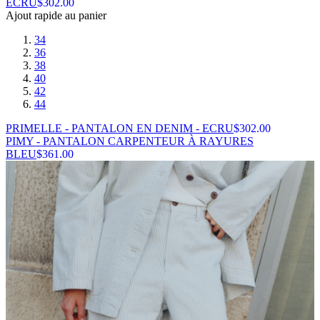
ECRU
$
302.00
Ajout rapide au panier
34
36
38
40
42
44
PRIMELLE - PANTALON EN DENIM - ECRU
$
302.00
PIMY - PANTALON CARPENTEUR À RAYURES
BLEU
$
361.00