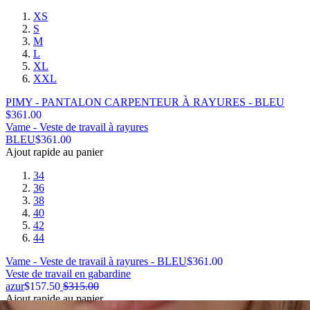
XS
S
M
L
XL
XXL
PIMY - PANTALON CARPENTEUR À RAYURES - BLEU
$
361.00
Vame - Veste de travail à rayures
BLEU
$
361.00
Ajout rapide au panier
34
36
38
40
42
44
Vame - Veste de travail à rayures - BLEU
$
361.00
Veste de travail en gabardine
azur
$
157.50
$
315.00
Ajout rapide au panier