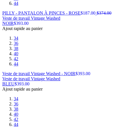
44
PILLY - PANTALON À PINCES - ROSE
$
187.00
$
374.00
Veste de travail Vintage Washed
NOIR
$
393.00
Ajout rapide au panier
34
36
38
40
42
44
Veste de travail Vintage Washed - NOIR
$
393.00
Veste de travail Vintage Washed
BLEU
$
393.00
Ajout rapide au panier
34
36
38
40
42
44