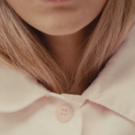
34
36
38
40
42
44
Veste de travail en gabardine - azur
$
157.50
$
315.00
Veste de travail en gabardine
ROSE
$
157.50
$
315.00
Ajout rapide au panier
34
36
38
40
42
44
Veste de travail en gabardine - ROSE
$
157.50
$
315.00
Veste de travail en gabardine
BLEU
$
315.00
Ajout rapide au panier
34